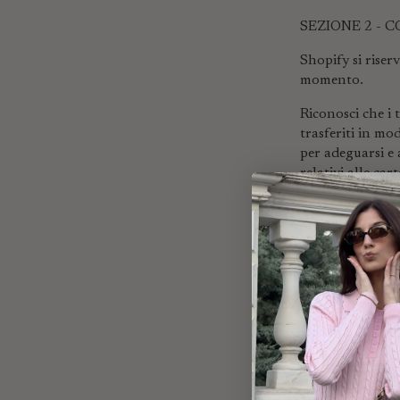
SEZIONE 2 - 
Shopify si riserv
momento.
Riconosci che i t
trasferiti in mo
per adeguarsi e a
relativi alle ca
Accetti di non r
Servizio, di non 
web tramite il q
I titoli utilizz
influiranno in a
SEZIONE 3 - 