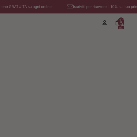
GRATUITA su ogni ordine
Iscriviti per ricevere il 10% sul tuo primo or
Tota
le
artic
oli
nel
carr
ello:
0