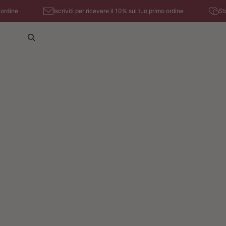
Vai direttamente al contenuto
e
Iscriviti per ricevere il 10% sul tuo primo ordine
Sta arr