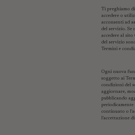
Ti preghiamo di 
accedere o utili
acconsenti ad as
del servizio. Se
accedere al sito
del servizio son
Termini e condiz
Ogni nuova funz
soggetto ai Term
condizioni del s
aggiornare, modi
pubblicando agg
periodicamente q
continuato o l'a
l'accettazione di