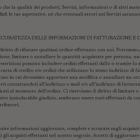
he la qualità dei prodotti, Servizi, informazioni o di altri mater
isfi le tue aspettative, né che eventuali errori nei Servizi saranno
ACCURATEZZA DELLE INFORMAZIONI DI FATTURAZIONE E
 diritto di rifiutare qualsiasi ordine effettuato con noi. Potremmo
zione, limitare o annullare le quantità acquistate per persona, nu
restrizioni possono includere ordini effettuati dallo o tramite lo
a carta di credito e/o ordini che utilizzano lo stesso indirizzo di 
 caso in cui dovessimo apportare una modifica o annullare un o
arti contattandoti all'indirizzo e-mail e/o all'indirizzo di fattu
ati al momento dell'ordine. Ci riserviamo il diritto di limitare o 
stro insindacabile giudizio, sembrano essere stati effettuati da co
tributori.
nire informazioni aggiornate, complete e accurate sugli acquisti 
i gli acquisti effettuati nel nostro negozio. Accetti di aggiornare