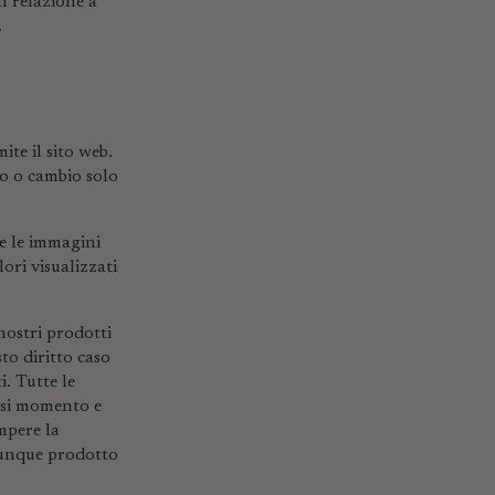
n relazione a
.
ite il sito web.
so o cambio solo
e le immagini
ori visualizzati
 nostri prodotti
to diritto caso
i. Tutte le
iasi momento e
ompere la
alunque prodotto