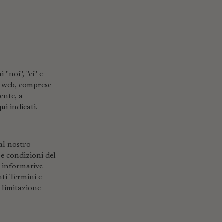
"noi", "ci" e
o web, comprese
tente, a
qui indicati.
 al nostro
 e condizioni del
le informative
nti Termini e
a limitazione