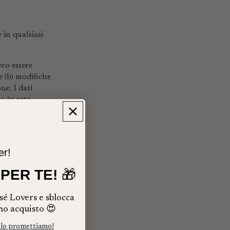
 in qualsiasi
ero essere
 e (b) modifiche
one. I dati
o in rete.
suna parte del
ntatto sul sito
tta di Shopify.
er!
n limiteranno o
PER TE!
🎁
sé Lovers e sblocca
mo acquisto 😍
FORMAZIONI
 lo promettiamo!