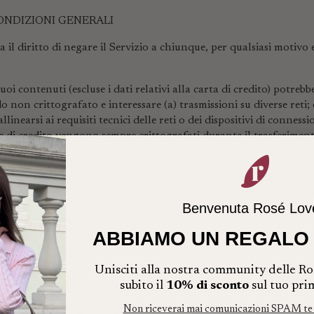
CONDIZIONI GENERALI
a il diritto di negare il Servizio a chiunque, per qualsiasi motivo e
uoi contenuti (escluse i dati relativi alla carta di credito) potrebb
do non crittografato e interessare (a) trasmissioni su diverse reti;
llinearsi ai requisiti tecnici delle reti o dei dispositivi di connessi
rte di credito vengono sempre crittografati durante il trasferiment
iprodurre, duplicare, copiare, vendere, rivendere o sfruttare nes
utilizzare il Servizio, di non accedere al Servizio o a qualsiasi co
uale viene fornito il Servizio, senza l’espressa autorizzazione scri
Benvenuta Rosé Lov
ati nel presente accordo sono inseriti solo per convenienza, ma no
ABBIAMO UN REGALO 
lcun modo sui presenti Termini e condizioni.
Unisciti alla nostra community delle Ro
subito il
10% di sconto
sul tuo pri
ACCURATEZZA, COMPLETEZZA E TEMPESTIVITÀ DELLE IN
Non riceverai mai comunicazioni SPAM te