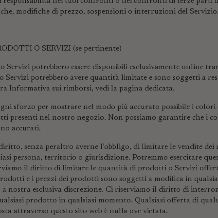
responsabilità nei tuoi confronti o nei confronti di terze parti i
che, modifiche di prezzo, sospensioni o interruzioni del Servizio
ODOTTI O SERVIZI (se pertinente)
o Servizi potrebbero essere disponibili esclusivamente online tram
o Servizi potrebbero avere quantità limitate e sono soggetti a re
tra Informativa sui rimborsi,
vedi la pagina dedicata
.
ni sforzo per mostrare nel modo più accurato possibile i colori 
tti presenti nel nostro negozio. Non possiamo garantire che i col
no accurati.
diritto, senza peraltro averne l’obbligo, di limitare le vendite dei
siasi persona, territorio o giurisdizione. Potremmo esercitare ques
rviamo il diritto di limitare le quantità di prodotti o Servizi offert
prodotti e i prezzi dei prodotti sono soggetti a modifica in quals
 a nostra esclusiva discrezione. Ci riserviamo il diritto di interr
ualsiasi prodotto in qualsiasi momento. Qualsiasi offerta di qu
sta attraverso questo sito web è nulla ove vietata.