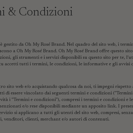
i & Condizioni
è gestito da Oh My Rosé Brand. Nel quadro del sito web, i termini 
eriscono a Oh My Rosé Brand. Oh My Rosé Brand offre questo sit
ioni, gli strumenti e i servizi disponibili su questo sito per te, l'u
 accetti tutti i termini, le condizioni, le informative e gli avvisi 
tro sito web e/o acquistando qualcosa da noi, ti impegni rispetto
etti di essere vincolato dai seguenti termini e condizioni ("Termini
revità i "Termini e condizioni"), compresi i termini e condizioni e 
enzionati e/o rese disponibili mediante un apposito link. I prese
ervizio si applicano a tutti gli utenti del sito web, compresi, senz
ri, venditori, clienti, merchant e/o autori di contenuti.