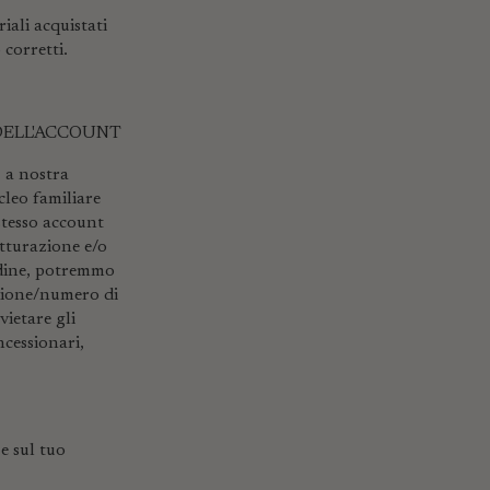
iali acquistati
 corretti.
 DELL'ACCOUNT
, a nostra
cleo familiare
 stesso account
fatturazione e/o
rdine, potremmo
razione/numero di
vietare gli
ncessionari,
e sul tuo