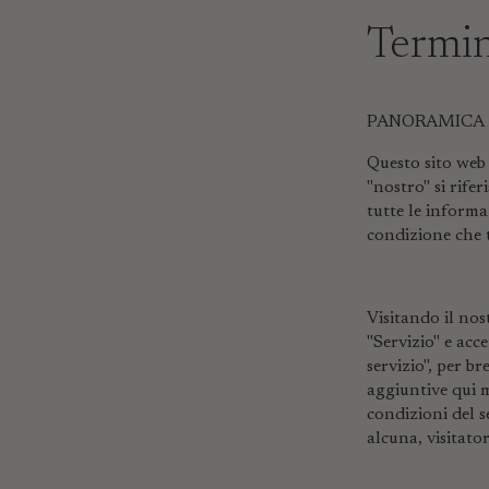
Termin
PANORAMICA
Questo sito web 
"nostro" si rif
tutte le informaz
condizione che tu
Visitando il nos
"Servizio" e acc
servizio", per b
aggiuntive qui m
condizioni del s
alcuna, visitato