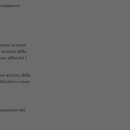
e-commerce
renne ai sensi
ai sensi delle
nso affinché i
are alcuna delle
lificativo e non
essazione dei