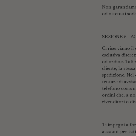
Non garantiamo c
od ottenuti sodd
SEZIONE 6 - 
Ci riserviamo il
esclusiva discre
od ordine. Tali 
cliente, la stess
spedizione. Nel
tentare di avvis
telefono comunic
ordini che, a no
rivenditori o dis
Ti impegni a for
account per tutt